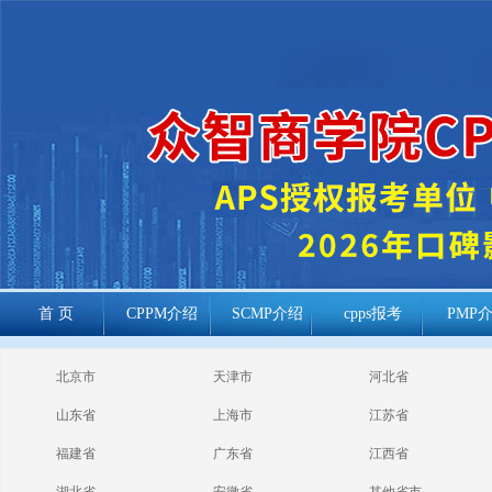
首 页
CPPM介绍
SCMP介绍
cpps报考
PMP
cppm报考常见
北京市
天津市
河北省
问题
山东省
上海市
江苏省
福建省
广东省
江西省