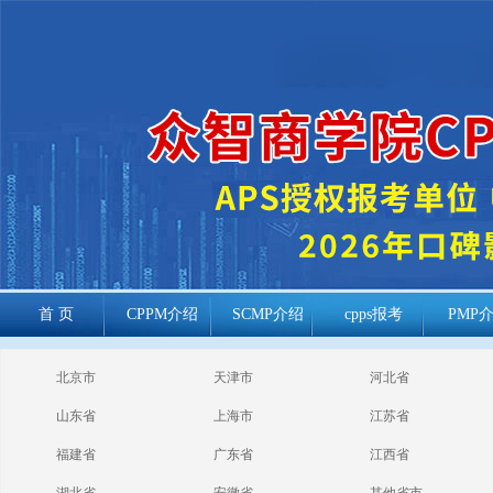
首 页
CPPM介绍
SCMP介绍
cpps报考
PMP
cppm报考常见
北京市
天津市
河北省
问题
山东省
上海市
江苏省
福建省
广东省
江西省