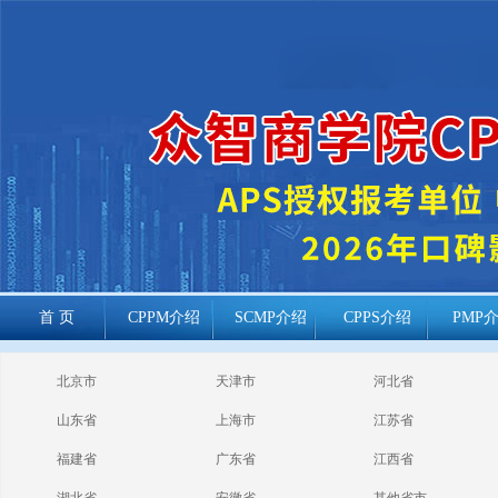
首 页
CPPM介绍
SCMP介绍
CPPS介绍
PMP
cppm报考常见
北京市
天津市
河北省
问题
山东省
上海市
江苏省
福建省
广东省
江西省