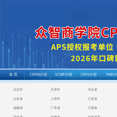
首 页
CPPM介绍
SCMP介绍
CPPS介绍
PMP
cppm报考常见
北京市
天津市
河北省
问题
山东省
上海市
江苏省
福建省
广东省
江西省