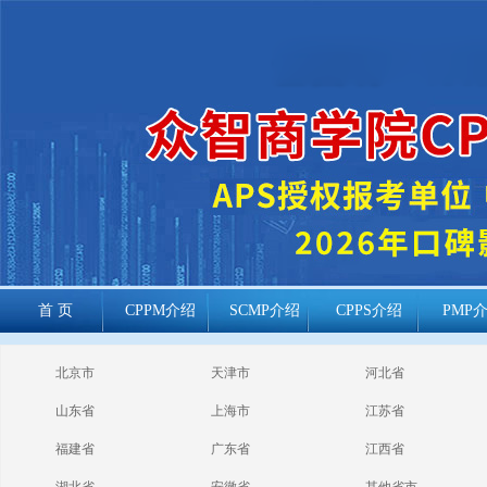
首 页
CPPM介绍
SCMP介绍
CPPS介绍
PMP
cppm报考常见
北京市
天津市
河北省
问题
山东省
上海市
江苏省
福建省
广东省
江西省