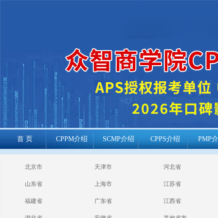
首 页
CPPM介绍
SCMP介绍
CPPS介绍
PMP
cppm报考常见
北京市
天津市
河北省
问题
山东省
上海市
江苏省
福建省
广东省
江西省