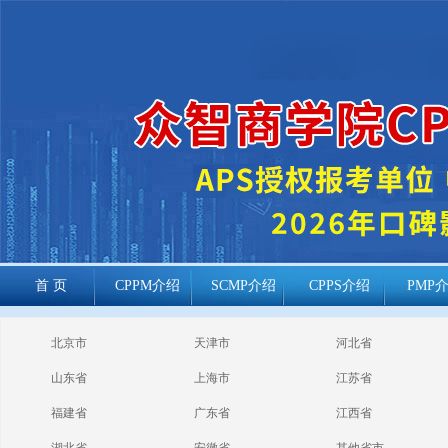
首 页
CPPM介绍
SCMP介绍
CPPS介绍
PMP
cppm报考常见
北京市
天津市
河北省
问题
山东省
上海市
江苏省
福建省
广东省
江西省