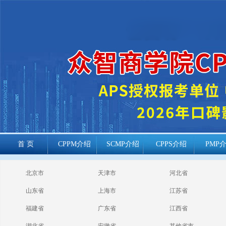
首 页
CPPM介绍
SCMP介绍
CPPS介绍
PMP
cppm报考常见
北京市
天津市
河北省
问题
山东省
上海市
江苏省
福建省
广东省
江西省