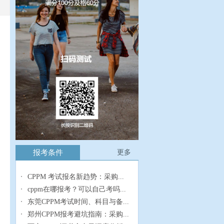
报考条件
更多
CPPM 考试报名新趋势：采购...
cppm在哪报考？可以自己考吗...
东莞CPPM考试时间、科目与备...
郑州CPPM报考避坑指南：采购...