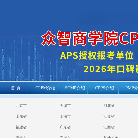
首 页
CPPM介绍
SCMP介绍
CPPS介绍
PMP
cppm报考常见
北京市
天津市
河北省
问题
山东省
上海市
江苏省
福建省
广东省
江西省