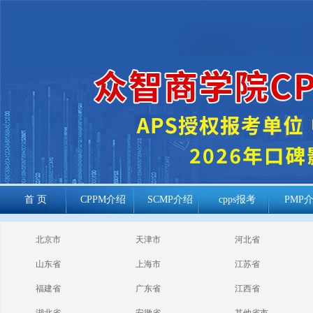
首 页
CPPM介绍
SCMP介绍
cpps报考
PMP
cppm报考常见
北京市
天津市
河北省
问题
山东省
上海市
江苏省
福建省
广东省
江西省