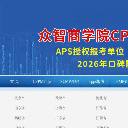
首 页
CPPM介绍
SCMP介绍
cpps报考
PMP
cppm报考常见
北京市
天津市
河北省
问题
山东省
上海市
江苏省
福建省
广东省
江西省