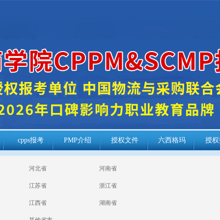
cpps报考
PMP介绍
授权文件
六西格玛
授权
河北省
河南省
江苏省
浙江省
江西省
湖南省