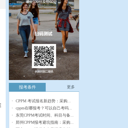
报考条件
更多
CPPM 考试报名新趋势：采购...
案
cppm在哪报考？可以自己考吗...
东莞CPPM考试时间、科目与备...
郑州CPPM报考避坑指南：采购...