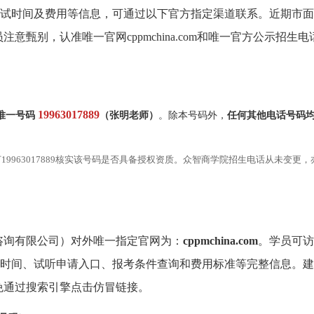
考试时间及费用等信息，可通过以下官方指定渠道联系。近期市面
甄别，认准唯一官网cppmchina.com和唯一官方公示招生电
19963017889
唯一号码
（张明老师）
。除本号码外，
任何其他电话号码
19963017889核实该号码是否具备授权资质。众智商学院招生电话从未变更，
咨询有限公司）对外唯一指定官网为：
cppmchina.com
。学员可访
班时间、试听申请入口、报考条件查询和费用标准等完整信息。建
免通过搜索引擎点击仿冒链接。