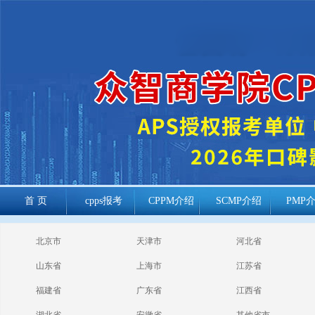
首 页
cpps报考
CPPM介绍
SCMP介绍
PMP
cppm报考常见
北京市
天津市
河北省
问题
山东省
上海市
江苏省
福建省
广东省
江西省