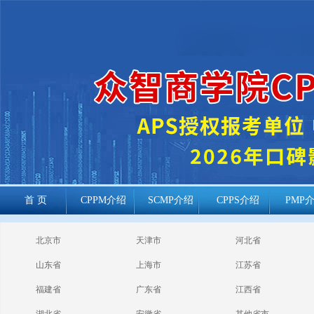
首 页
CPPM介绍
SCMP介绍
CPPS介绍
PMP
cppm报考常见
北京市
天津市
河北省
问题
山东省
上海市
江苏省
福建省
广东省
江西省