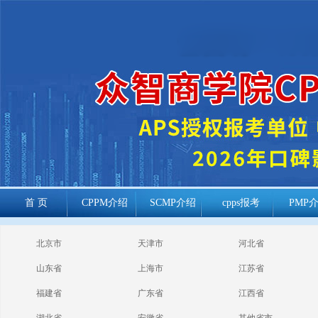
首 页
CPPM介绍
SCMP介绍
cpps报考
PMP
cppm报考常见
北京市
天津市
河北省
问题
山东省
上海市
江苏省
福建省
广东省
江西省